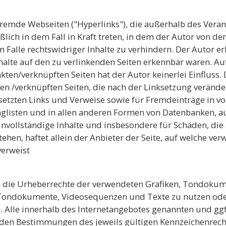
 fremde Webseiten ("Hyperlinks"), die außerhalb des Vera
lich in dem Fall in Kraft treten, in dem der Autor von de
alle rechtswidriger Inhalte zu verhindern. Der Autor er
nhalte auf den zu verlinkenden Seiten erkennbar waren. Au
kten/verknüpften Seiten hat der Autor keinerlei Einfluss. 
ten /verknüpften Seiten, die nach der Linksetzung veränder
setzten Links und Verweise sowie für Fremdeinträge in v
nglisten und in allen anderen Formen von Datenbanken, au
r unvollständige Inhalte und insbesondere für Schäden, d
hen, haftet allein der Anbieter der Seite, auf welche ver
verweist
onen die Urheberrechte der verwendeten Grafiken, Tondok
n, Tondokumente, Videosequenzen und Texte zu nutzen ode
 Alle innerhalb des Internetangebotes genannten und ggf
den Bestimmungen des jeweils gültigen Kennzeichenrecht