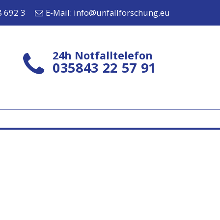
8 692 3
E-Mail:
info@unfallforschung.eu
24h Notfalltelefon
035843 22 57 91